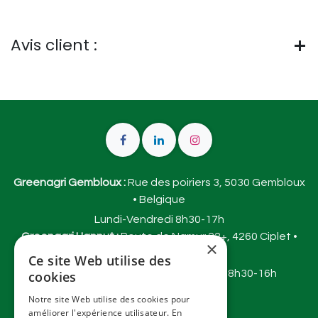
Avis client :
Greenagri Gembloux :
Rue des poiriers 3, 5030 Gembloux
• Belgique
Lundi-Vendredi 8h30-17h
Greenagri Hannut :
Route de Namur 22+, 4260 Ciplet •
×
Belgique
Ce site Web utilise des
Mardi-vendredi 9h30-18h et samedi 8h30-16h
cookies
info@greenagri.be
Notre site Web utilise des cookies pour
Tel :
+3281 620 530
améliorer l'expérience utilisateur. En