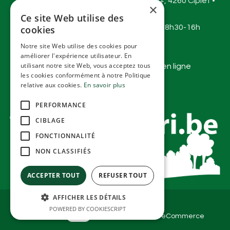
Greenagri Hannut :
Route de Namur 22+, 4260 Ciplet •
×
Belgique
Ce site Web utilise des
Mardi-vendredi 9h30-18h et samedi 8h30-16h
cookies
info@greenagri.be
Notre site Web utilise des cookies pour
Tel :
+3281 620 530
améliorer l'expérience utilisateur. En
utilisant notre site Web, vous acceptez tous
Conditions générales de ventes en ligne
les cookies conformément à notre Politique
relative aux cookies.
En savoir plus
PERFORMANCE
CIBLAGE
FONCTIONNALITÉ
NON CLASSIFIÉS
ACCEPTER TOUT
REFUSER TOUT
AFFICHER LES DÉTAILS
Copyright ©Greenagri SRL
POWERED BY COOKIESCRIPT
Généré par
- Le #1
Open Source eCommerce