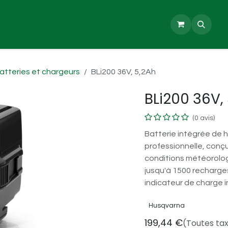
uses
Machines Portatives
ESHOP
Demande d'entreti
atteries et chargeurs
BLi200 36V, 5,2Ah
BLi200 36V,
(0 avis)
Batterie intégrée de 
professionnelle, conç
conditions météorolog
jusqu'à 1500 recharges
indicateur de charge in
Husqvarna
199,44
€
(Toutes ta