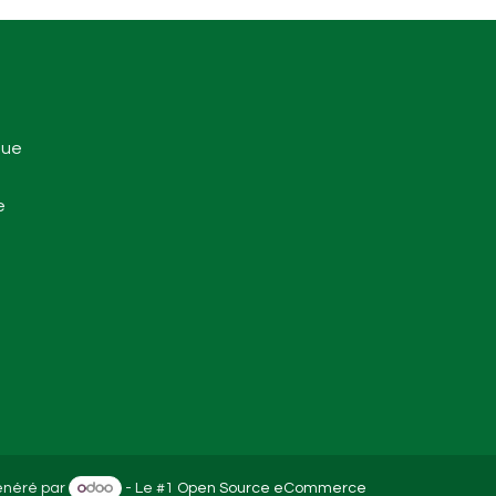
que
e
néré par
- Le #1
Open Source eCommerce