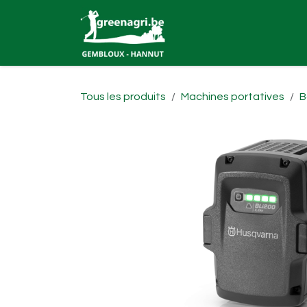
Se rendre au contenu
Accueil
Robots tonde
Tous les produits
Machines portatives
B