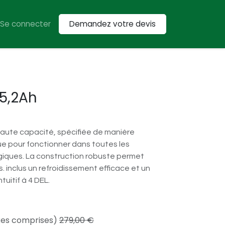
Se connecter
Demandez votre devis
en
Location
Tondeuses
Tracteurs
Véhicules utilitaires
 5,2Ah
haute capacité, spécifiée de manière
ue pour fonctionner dans toutes les
iques. La construction robuste permet
. inclus un refroidissement efficace et un
tuitif à 4 DEL.
xes comprises)
279,00
€