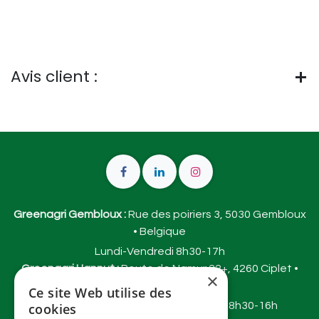
Avis client :
Greenagri Gembloux :
Rue des poiriers 3, 5030 Gembloux
• Belgique
Lundi-Vendredi 8h30-17h
Greenagri Hannut :
Route de Namur 22+, 4260 Ciplet •
×
Belgique
Ce site Web utilise des
Mardi-vendredi 9h30-18h et samedi 8h30-16h
cookies