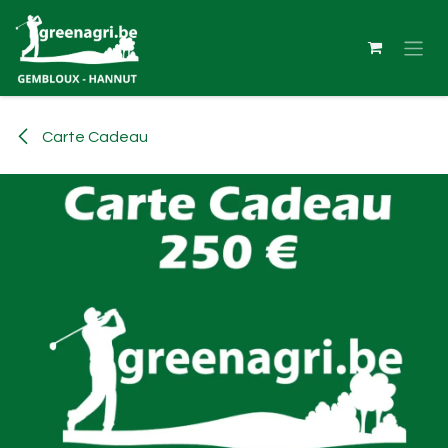
Se rendre au contenu
Carte Cadeau