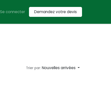
Se connecter
Demandez votre devis
en
Location
Tondeuses
Tracteurs
Véhicules utilitaires
Nouvelles arrivées
Trier par: