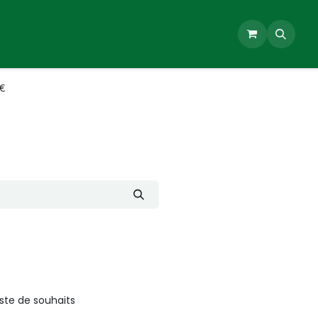
uses
Machines Portatives
ESHOP
Demande d'entreti
0€
liste de souhaits