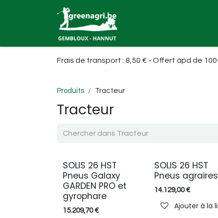
Se rendre au contenu
Accueil
Robots tonde
Frais de transport : 8,50 € - Offert àpd de 10
Produits
Tracteur
Tracteur
SOLIS 26 HST
SOLIS 26 HST
NEW
NEW
Pneus Galaxy
Pneus agraires
GARDEN PRO et
14.129,00
€
gyrophare
Ajouter à la 
15.209,70
€